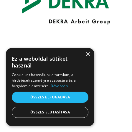
×
Ez a weboldal sütiket
használ
Cookie-kat használunk a tartalom, a
hirdetések személyre szabására és a
forgalom elemzésére.
Bővebben
ÖSSZES ELFOGADÁSA
ÖSSZES ELUTASÍTÁSA