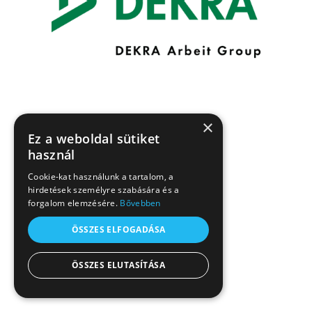
×
Ez a weboldal sütiket
használ
Cookie-kat használunk a tartalom, a
hirdetések személyre szabására és a
forgalom elemzésére.
Bővebben
ÖSSZES ELFOGADÁSA
ÖSSZES ELUTASÍTÁSA