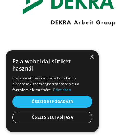
×
Ez a weboldal sütiket
használ
Cookie-kat használunk a tartalom, a
hirdetések személyre szabására és a
forgalom elemzésére.
Bővebben
ÖSSZES ELFOGADÁSA
ÖSSZES ELUTASÍTÁSA